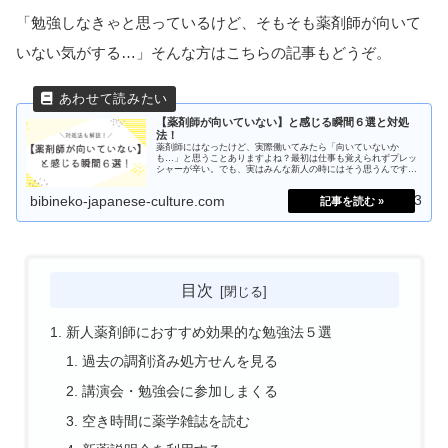
「勉強しなきゃと思っているけど、そもそも薬剤師が向いて
いない気がする…」そんな方はこちらの記事もどうぞ。
【薬剤師が向いていない】と感じる瞬間６選と対処
法！
薬剤師にはなったけど、実際働いてみたら「向いていないか
も…」と思うことありますよね？最初は仕事も覚えられずプレッ
シャーが辛い。でも、実はみんな新人の時にはそう思うんです。
今回の記事では、そう感じる時６選と対処法を解説するので是非
見て下さいね！
2025.05.13
bibineko-japanese-culture.com
目次
新人薬剤師におすすめ効果的な勉強法５選
過去の調剤済み処方せんを見る
講演会・勉強会に参加しまくる
空き時間に薬学雑誌を読む