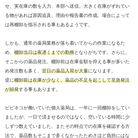
せ、実在庫の数を入力、本部へ送信。大きく在庫がずれてい
る物があれば原因追及、理由や報告書の作成。場合によって
は再棚卸を指示される事もあるようです。
しかも、通常の薬局業務が落ち着いてからの作業になるた
め、
棚卸当日は夜遅くまでの勤務
となりがちです。さらに、
そこからの薬品発注。棚卸前は在庫金額を抑える事が多いた
め発注数も多く、
翌日の薬品入荷が大量
になります。
逆に
棚卸前は在庫が少なく、薬品の不足を起こして至急発注
が頻発
する事もあります。
ビビネコが働いていた個人薬局は、一年に一回棚卸をしてい
ましたが、一日で済ませるのではなく、空いている時間に少
しずつ数えていました。またその時点での在庫を確認する方
法で、薬品数もそこまで多くなかったためさほど負担にはな