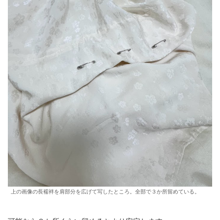
上の画像の長襦袢を肩部分を広げて写したところ。全部で３か所留めている。