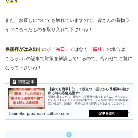
ります
！
また、お直しについても触れていますので、皆さんの着物ラ
イフに合ったものを取り入れて下さいね！
長襦袢がはみ出す
のが
「袖口」
ではなく
「振り」
の場合は、
こちら↓↓↓の記事で対策を解説しているので、合わせてご覧に
なって下さいね！
【誰でも簡単】知って役立つ！振りから長襦袢の袖が
出る時の応急処置3つ！
着物を着てみたら、振りから長襦袢が出てしまう…。そんなけい
けんありませんか？今回の記事では、そんな時に役に立つ応急処
置の方法3つを紹介！簡単な方法で解決できるようになるので、
是非チェックしてみて下さいね！
2025.08.14
bibineko-japanese-culture.com