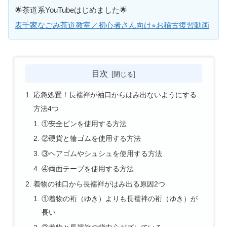
🌟茶道系YouTubeはじめました🌟
表千家なごみ茶道教室／初心者さん向け⭐︎お稽古復習動画
目次
応急処置！長襦袢が袖口からはみ出ないようにする
方法4つ
①安全ピンを使用する方法
②硬貨と輪ゴムを使用する方法
③ヘアゴムやシュシュを使用する方法
④両面テープを使用する方法
着物の袖口から長襦袢がはみ出る原因2つ
①着物の裄（ゆき）よりも長襦袢の裄（ゆき）が
長い