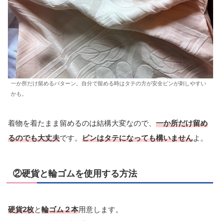
一か所だけ留めるパターン。自分で留める時はタテの方が安全ピンが刺しやすい
かも。
着物を着たまま留めるのは結構大変なので、
一か所だけ留め
るのでも大丈夫
です。
ピンはタテになっても構いません
よ。
②硬貨と輪ゴムを使用する方法
硬貨2枚
と
輪ゴム２本
用意します。