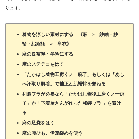
ります。
着物を涼しい素材にする 《麻 > 紗紬・紗
袷・絽縮緬 > 単衣》
麻の長襦袢・半衿にする
麻のステテコをはく
「たかはし着物工房くノ一麻子」もしくは「あし
べ汗取り肌着」で補正と肌襦袢を兼ねる
和装ブラが必要なら「たかはし着物工房くノ一涼
子」か「下着屋さんが作った和装ブラ 」を着け
る
麻の足袋をはく
麻の腰ひも、伊達締めを使う