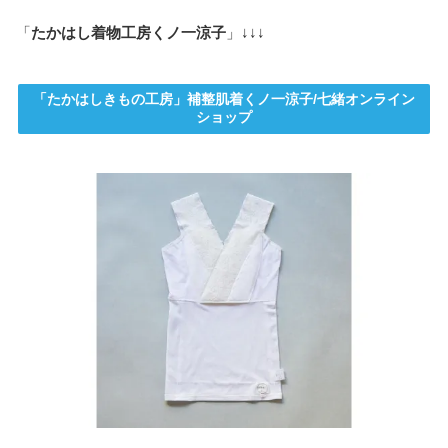
「
たかはし着物工房くノ一涼子
」↓↓↓
「たかはしきもの工房」補整肌着くノ一涼子/七緒オンライン
ショップ