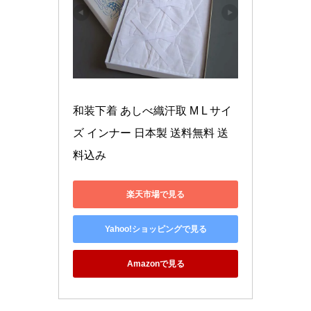
和装下着 あしべ織汗取 M L サイ
ズ インナー 日本製 送料無料 送
料込み
楽天市場で見る
Yahoo!ショッピングで見る
Amazonで見る