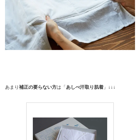
あまり
補正の要らない方
は「
あしべ汗取り肌着
」↓↓↓