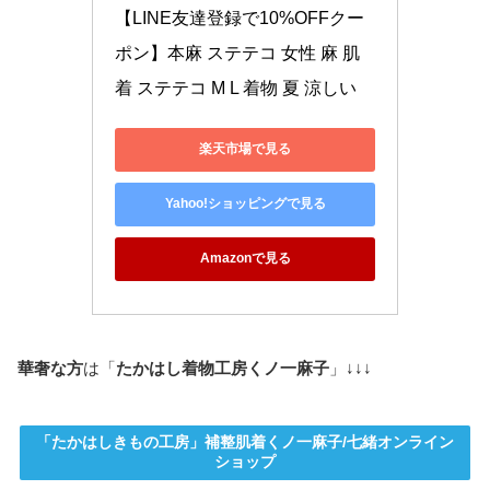
【LINE友達登録で10%OFFクー
ポン】本麻 ステテコ 女性 麻 肌
着 ステテコ M L 着物 夏 涼しい
楽天市場で見る
Yahoo!ショッピングで見る
Amazonで見る
華奢な方
は「
たかはし着物工房くノ一麻子
」↓↓↓
「たかはしきもの工房」補整肌着くノ一麻子/七緒オンライン
ショップ