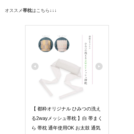
オススメ
帯枕
はこちら↓↓↓
【 都粋オリジナル ひみつの洗え
る2wayメッシュ帯枕 】白 帯まく
ら 帯枕 通年使用OK お太鼓 通気