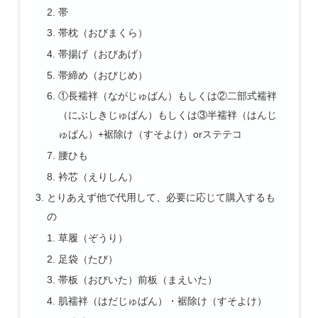
帯
帯枕（おびまくら）
帯揚げ（おびあげ）
帯締め（おびじめ）
①長襦袢（ながじゅばん）もしくは②二部式襦袢
（にぶしきじゅばん）もしくは③半襦袢（はんじ
ゅばん）+裾除け（すそよけ）orステテコ
腰ひも
衿芯（えりしん）
とりあえず他で代用して、必要に応じて購入するも
の
草履（ぞうり）
足袋（たび）
帯板（おびいた）前板（まえいた）
肌襦袢（はだじゅばん）・裾除け（すそよけ）