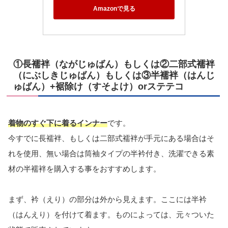
Amazonで見る
①長襦袢（ながじゅばん）もしくは②二部式襦袢
（にぶしきじゅばん）もしくは③半襦袢（はんじ
ゅばん）+裾除け（すそよけ）orステテコ
着物のすぐ下に着るインナー
です。
今すでに長襦袢、もしくは二部式襦袢が手元にある場合はそ
れを使用、無い場合は筒袖タイプの半衿付き、洗濯できる素
材の半襦袢を購入する事をおすすめします。
まず、衿（えり）の部分は外から見えます。ここには半衿
（はんえり）を付けて着ます。ものによっては、元々ついた