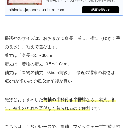
レビューします。お手入れのポイントや着用できる季節など、皆
さんが疑問に思う事を解決します！
2025.08.16
bibineko-japanese-culture.com
長襦袢のサイズは、おおまかに身長→着丈、裄丈（ゆき：手
の長さ）、袖丈で選びます。
着丈は「身長−25〜30cm」
裄丈は「着物の裄丈−0.5〜1.0cm」
袖丈は「着物の袖丈－0.5cm前後」→最近の通常の着物は、
49cmが多いので48.5cm前後が良い
先ほどおすすめした
筒袖の半衿付き半襦袢
なら、着丈、裄
丈、袖丈のどれも関係なく着られるので便利
です。
こちらは、半衿がレースで、筒袖、マジックテープで替え袖