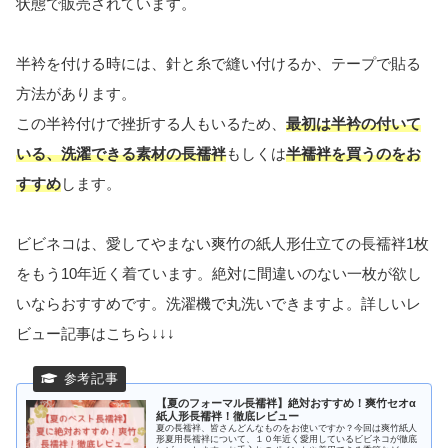
状態で販売されています。
半衿を付ける時には、針と糸で縫い付けるか、テープで貼る
方法があります。
この半衿付けで挫折する人もいるため、
最初は半衿の付いて
いる、洗濯できる素材の長襦袢
もしくは
半襦袢を買うのをお
すすめ
します。
ビビネコは、愛してやまない爽竹の紙人形仕立ての長襦袢1枚
をもう10年近く着ています。絶対に間違いのない一枚が欲し
いならおすすめです。洗濯機で丸洗いできますよ。詳しいレ
ビュー記事はこちら↓↓↓
【夏のフォーマル長襦袢】絶対おすすめ！爽竹セオα
紙人形長襦袢！徹底レビュー
夏の長襦袢、皆さんどんなものをお使いですか？今回は爽竹紙人
形夏用長襦袢について、１０年近く愛用しているビビネコが徹底