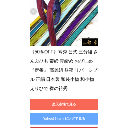
《50％OFF》衿秀 公式 三分紐 さ
んぶひも 帯締 帯締め おびしめ 
『定番』 高麗組 昼夜 リバーシブ
ル 正絹 日本製 和装小物 和小物 
えりひで 襟の衿秀
楽天市場で見る
Yahoo!ショッピングで見る