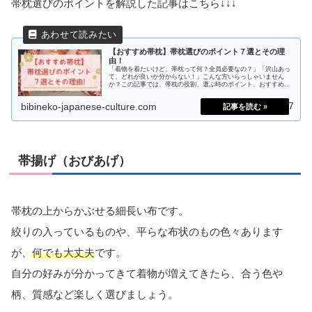
帯枕選びのポイントを解説した記事はこちら↓↓↓
【おすすめ帯枕】帯枕選びのポイント７選とその理
由！
「着物を着たいけど、帯枕って何？全員必要なの？」「沢山あっ
て、どれが良いか分からない！」こんな方いらっしゃいません
か？この記事では、帯枕の役割、選ぶ時のポイント、おすすめの
帯枕を紹介！自分に最適な帯枕を選ぶことができるようになりま
す！
2023.06.17
bibineko-japanese-culture.com
帯揚げ（おびあげ）
帯枕の上からかぶせる細長い布です。
絞りの入っているものや、平らな布状のもの色々あります
が、
何でも大丈夫
です。
自分の好みが分かってきて着物が増えてきたら、合う色や
柄、質感など楽しく選びましょう。