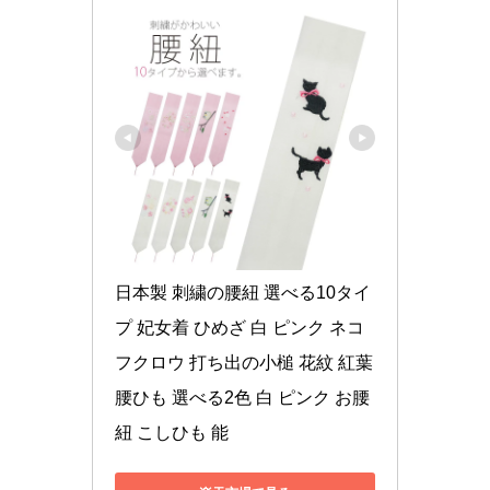
日本製 刺繍の腰紐 選べる10タイ
プ 妃女着 ひめざ 白 ピンク ネコ 
フクロウ 打ち出の小槌 花紋 紅葉 
腰ひも 選べる2色 白 ピンク お腰
紐 こしひも 能