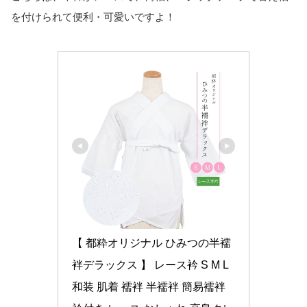
を付けられて便利・可愛いですよ！
【 都粋オリジナル ひみつの半襦
袢デラックス 】 レース衿 S M L 
和装 肌着 襦袢 半襦袢 簡易襦袢 