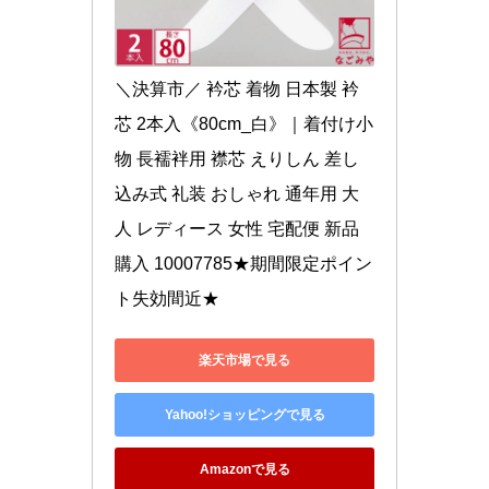
＼決算市／ 衿芯 着物 日本製 衿
芯 2本入《80cm_白》｜着付け小
物 長襦袢用 襟芯 えりしん 差し
込み式 礼装 おしゃれ 通年用 大
人 レディース 女性 宅配便 新品
購入 10007785★期間限定ポイン
ト失効間近★
楽天市場で見る
Yahoo!ショッピングで見る
Amazonで見る