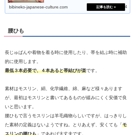
は直さずに、そのまま着る方法がわかりますよ！
2025.08.14
bibineko-japanese-culture.com
腰ひも
長じゅばんや着物を着る時に使用したり、帯を結ぶ時に補助
的に使用します。
最低３本必要で、４本あると帯結びが楽
です。
素材はモスリン、絹、化学繊維、綿、麻など様々あります
が、最初はモスリンと書いてあるものが緩みにくく安価で良
いと思います。
腰ひもで言うモスリンは羊毛織物らしいですが、はっきりし
た素材の定義はないようですね。とりあえず、安くても「
モ
スリンの腰ひも
」であれば大丈夫です。