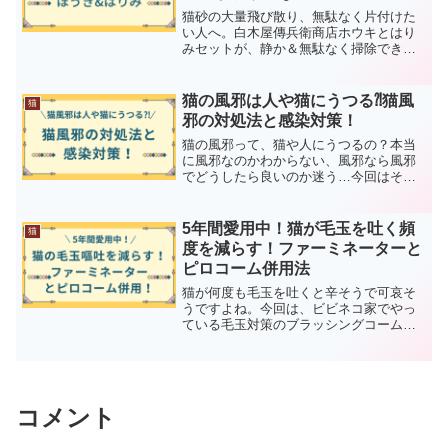
猫砂の大量飛び散り、無駄なく片付けた
い人へ。白木屋傳兵衛商店ホウキとはり
みセットが、静か＆無駄なく掃除できる
と話題です。
猫の風邪は人や猫にうつる⁈猫風
猫
邪の対処法と感染対策！
猫の風邪って、猫や人にうつるの？本当
に風邪なのかわからない、風邪なら風邪
でどうしたら良いのか迷う…今回はそん
な方に向け、猫風邪の症状や病院にかけ
るタイミング、飼い主ができる感染予防
策などを解説します。この記事を読ん
5年間愛用中！猫が毛玉を吐く頻
猫
で、最善の対処、対策をしましょう！
度を減らす！ファーミネーターと
ピロコーム併用法
猫が何度も毛玉を吐くと辛そうで可哀そ
うですよね。今回は、ビビネコ家でやっ
ている毛玉対策のブラッシングコームの
使い方を紹介します！猫を迎えて間もな
い方、おすすめのコームを知りたい方は
ぜひご覧になってみて下さいね！
コメント