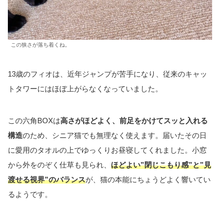
この狭さが落ち着くね。
13歳のフィオは、近年ジャンプが苦手になり、従来のキャッ
トタワーにはほぼ上がらなくなっていました。
この六角BOXは
高さがほどよく、前足をかけてスッと入れる
構造
のため、シニア猫でも無理なく使えます。届いたその日
に愛用のタオルの上でゆっくりお昼寝してくれました。小窓
から外をのぞく仕草も見られ、
ほどよい”閉じこもり感”と”見
渡せる視界”のバランス
が、猫の本能にちょうどよく響いてい
るようです。