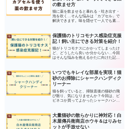
の飲ませ方
猫に薬を飲ませると暴れる・吐き出す・
泡を吹く…そんな悩みは「カプセル」で
解決できます。味を隠せて一人でも素早
く投薬でき、猫への負担もぐっと減りま
す。具体的な手順とコツをわかりやすく
解説しています。
保護猫のトリコモナス感染症克服
猫
記！飼い主にできる対策を紹介！
猫がトリコモナスにかかってしまったけ
ど、どうしたら良いか分からない…今回
はそんな悩みを抱えるかたに向けた記事
になっています。筆者が迎えた保護猫が
トリコモナスに感染、克服までの経緯と
皆さんにもできる自宅での対策を紹介し
いつでもキレイな部屋を実現！猫
猫
ます！
砂のお掃除にシャークハンディク
リーナー
猫を飼っていると、掃除直後の猫砂の飛
び散り、気になりませんか？今回は、ビ
ビネコか買ってよかったシャークハンデ
ィクリーナーを紹介します！猫砂をパワ
フルに吸ってくれるのでストレス知ら
ず！ぜひこちらの記事を確認して快適な
大量猫砂の散らかりに神対応！白
猫
毎日を過ごしましょう！
木屋傳兵衛商店ホウキ＆はりみセ
ットが手放せない