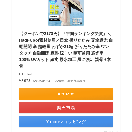
【クーポンで2178円】「年間ランキング受賞」＼
Radi-Cool素材使用／日傘 折りたたみ 完全遮光 自
動開閉 傘 超軽量 わずか210g 折りたたみ傘 ワン
タッチ 自動開閉 遮熱 涼しい 晴雨兼用 遮光率
100% UVカット 頑丈 撥水加工 風に強い 親骨 6本
骨
LIBER-E
¥2,978
（2026/06/23 19:32時点 | 楽天市場調べ）
Amazon
楽天市場
Yahooショッピング