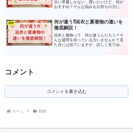
古い草履しかない…買いたいけど、何が
おすすめ？そんな悩みをお持ちの方に向
けた記事になっています。茶道を始めて
20年のビビネコが愛用する、お茶会にも
お稽古にも履ける、便利で高品質な草履
何が違う⁈浴衣と夏着物の違いを
着物
を解説します！
徹底解説！
浴衣と着物って、何が違うんだろう？そ
んな疑問を持っている方いませんか？見
た目には似ていますが、詳しく見てゆく
とその違いがわかります。また、浴衣で
行ける所、着物で行ける所の区別も解説
しています。この記事を読めば、疑問が
スッキリと解決しますよ！
コメント
コメントを書き込む
ホーム
着物