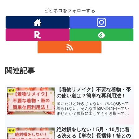
ビビネコをフォローする
関連記事
【着物リメイク】不要な着物・帯
着物
の使い道は？簡単な再利用法！
頂いたけど好きじゃない、汚れがあって
着られない。そんな着物や帯に困ってい
ませんか？買取に出しても引き取っても
らえないと、処分に困りますよね。そん
な着物や帯は、自分でリメイクしてしま
いましょう？簡単な方法ばかりなので、
絶対損をしない！5月・10月に着
着物
是非見ていって下さいね！
る洗える【単衣】長襦袢！袷との