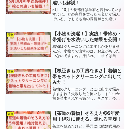
違いも解説！
5月、10月の長襦袢は単衣と言われていま
すよね。どの商品を買ったら良いか悩ん
でいる、そもそも袷の長襦袢との違いが
分からない…今回はそんな悩みを解決す
る記事になっています。おすすめの長襦
袢と他の商品との違いも紹介しているの
【小物を洗濯！】実践！帯締め・
着物
でぜひ見て行って下さいね！
帯揚げを水洗いした結果を公開！
着物はクリーニングに出すしかありませ
んが、小物まで出すのは、お金がもった
いないですよね。汗汚れ、ニオイは自分
で水洗いすればスッキリきれいになりま
すよ。コスパ最高の手洗い方法を、ビビ
ネコが実践しながら解説します！
【検証きもの工房なぎさ】着物と
着物
帯をネットクリーニングに出して
みた！
着物のクリーニング、どこに出すか悩み
ますよね？失敗したら怖いし、すごい金
額を請求されても嫌だし。そこで、今回
は実際に「きもの工房なぎさ」でクリー
ニングした結果を、ビフォーアフターも
含めて紹介します！実際の請求金額も載
【茶道の着物】そろえ方⑥5年愛
着物
せているので、参考にして下さいね！
用！絶対に使える、走れる草履！
茶道を始めたけど、手元には結婚式用の