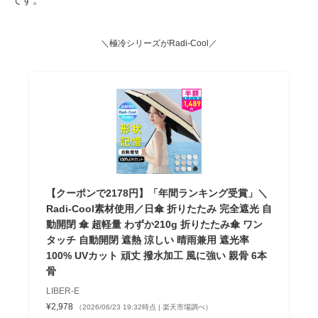
＼極冷シリーズがRadi-Cool／
【クーポンで2178円】「年間ランキング受賞」＼
Radi-Cool素材使用／日傘 折りたたみ 完全遮光 自
動開閉 傘 超軽量 わずか210g 折りたたみ傘 ワン
タッチ 自動開閉 遮熱 涼しい 晴雨兼用 遮光率
100% UVカット 頑丈 撥水加工 風に強い 親骨 6本
骨
LIBER-E
¥2,978
（2026/06/23 19:32時点 | 楽天市場調べ）