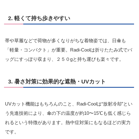
2. 軽くて持ち歩きやすい
帯や草履などで荷物が多くなりがちな着物姿では、日傘も
「軽量・コンパクト」が重要。Radi-Coolは折りたたみ式でバ
ッグにすっぽり収まり、２５０gと持ち運びも楽々です。
3. 暑さ対策に効果的な遮熱・UVカット
UVカット機能はもちろんのこと、Radi-Coolは“放射冷却”とい
う先進技術により、傘の下の温度が約10〜15℃も低く感じら
れるという特徴があります。熱中症対策にもなるほどの実力
です。