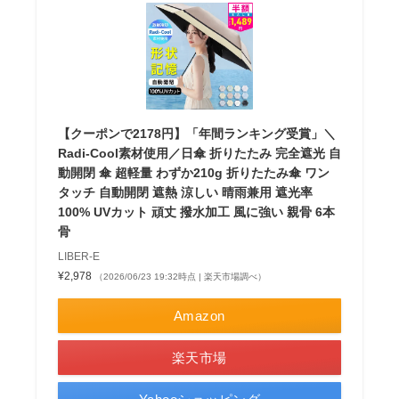
【クーポンで2178円】「年間ランキング受賞」＼
Radi-Cool素材使用／日傘 折りたたみ 完全遮光 自
動開閉 傘 超軽量 わずか210g 折りたたみ傘 ワン
タッチ 自動開閉 遮熱 涼しい 晴雨兼用 遮光率
100% UVカット 頑丈 撥水加工 風に強い 親骨 6本
骨
LIBER-E
¥2,978
（2026/06/23 19:32時点 | 楽天市場調べ）
Amazon
楽天市場