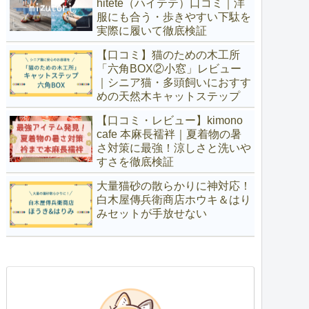
hitete（ハイテテ）口コミ｜洋
服にも合う・歩きやすい下駄を
実際に履いて徹底検証
【口コミ】猫のための木工所
「六角BOX②小窓」レビュー
｜シニア猫・多頭飼いにおすす
めの天然木キャットステップ
【口コミ・レビュー】kimono
cafe 本麻長襦袢｜夏着物の暑
さ対策に最強！涼しさと洗いや
すさを徹底検証
大量猫砂の散らかりに神対応！
白木屋傳兵衛商店ホウキ＆はり
みセットが手放せない