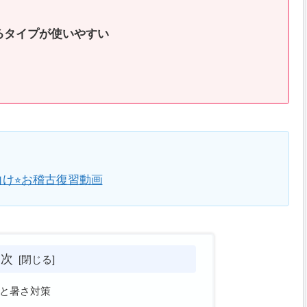
るタイプが使いやすい
け⭐︎お稽古復習動画
目次
策と暑さ対策