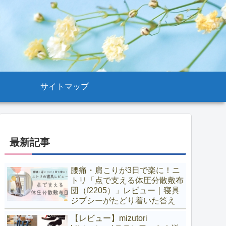
サイトマップ
最新記事
腰痛・肩こりが3日で楽に！ニ
トリ「点で支える体圧分散敷布
団（f2205）」レビュー｜寝具
ジプシーがたどり着いた答え
【レビュー】mizutori