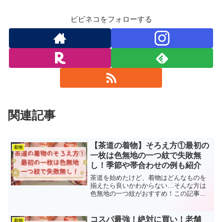
ビビネコをフォローする
関連記事
【茶道の着物】そろえ方①最初の
着物
一枚は色無地の一つ紋で失敗無
し！季節や帯合わせの例も紹介
茶道を始めたけど、着物はどんなものを
揃えたら良いかわからない…そんな方は
色無地の一つ紋がおすすめ！この記事で
は、茶道講師の筆者がその理由と注意
点、具体的な帯合わせについて解説！不
安なく着物でお茶会に行けるようになり
コスパ最強！絶対に買い！老舗
着物