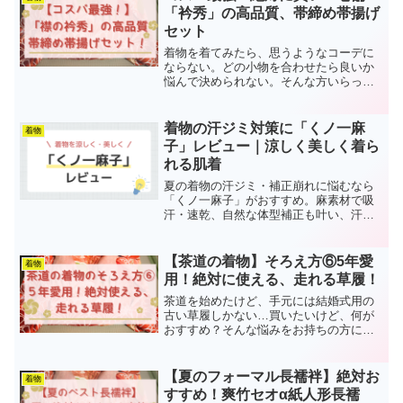
ますよ！
「衿秀」の高品質、帯締め帯揚げ
セット
着物を着てみたら、思うようなコーデに
ならない。どの小物を合わせたら良いか
悩んで決められない。そんな方いらっし
ゃいませんか？そんな悩みをお持ちの方
におすすめの商品が「襟の衿秀 公式福
袋 帯揚げ帯締めセット」おすすめの理
着物の汗ジミ対策に「くノ一麻
着物
由と選び方を解説します！
子」レビュー｜涼しく美しく着ら
れる肌着
夏の着物の汗ジミ・補正崩れに悩むなら
「くノ一麻子」がおすすめ。麻素材で吸
汗・速乾、自然な体型補正も叶い、汗を
気にせず涼しく美しく着物を楽しめま
す。10年使用したリアルなレビューと選
び方のポイントを解説。
【茶道の着物】そろえ方⑥5年愛
着物
用！絶対に使える、走れる草履！
茶道を始めたけど、手元には結婚式用の
古い草履しかない…買いたいけど、何が
おすすめ？そんな悩みをお持ちの方に向
けた記事になっています。茶道を始めて
20年のビビネコが愛用する、お茶会にも
お稽古にも履ける、便利で高品質な草履
【夏のフォーマル長襦袢】絶対お
着物
を解説します！
すすめ！爽竹セオα紙人形長襦