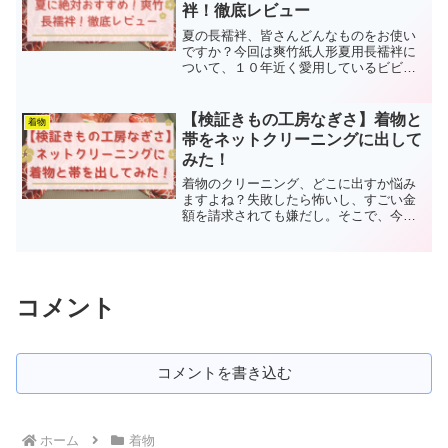
袢！徹底レビュー
夏の長襦袢、皆さんどんなものをお使い
ですか？今回は爽竹紙人形夏用長襦袢に
ついて、１０年近く愛用しているビビネ
コが徹底レビューします。お手入れのポ
イントや着用できる季節など、皆さんが
疑問に思う事を解決します！
【検証きもの工房なぎさ】着物と
着物
帯をネットクリーニングに出して
みた！
着物のクリーニング、どこに出すか悩み
ますよね？失敗したら怖いし、すごい金
額を請求されても嫌だし。そこで、今回
は実際に「きもの工房なぎさ」でクリー
ニングした結果を、ビフォーアフターも
含めて紹介します！実際の請求金額も載
せているので、参考にして下さいね！
コメント
コメントを書き込む
ホーム
着物