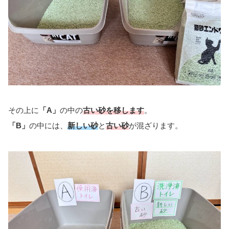
その上に
「A」
の中の
古い砂を移します
。
「B」
の中には、
新しい砂
と
古い砂
が混ざります。