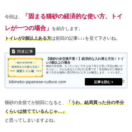
「固まる猫砂の経済的な使い方、トイ
今回は、
レが一つの場合」
を紹介します。
トイレが2個以上ある方
は前回の記事↓↓↓を見て下さいね。
【猫砂の全交換不要！】経済的な入れ替え方法！トイ
レ2個以上の場合
猫砂の全交換、もったいないですよね？何とか良い方法は無いだ
ろうか…。そんなあなたに向けた記事です！全交換せずに猫砂を
使う方法を猫飼い歴12年のビビネコが解説します。トイレを2個
以上置いている方、ぜひ見てみて下さいね！
2025.03.20
bibineko-japanese-culture.com
猫砂の全捨てが頻回になると、
「うわ、結局買った分の半分
くらいは捨てているんじゃ…」
と思ってしまいますよね。