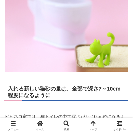
入れる新しい猫砂の量は、全部で深さ7～10cm
程度になるように
ビビネコ家では、猫トイレの中で深さが7～10cm位になるよ
うに砂を足します。
メニュー
ホーム
検索
トップ
サイドバー