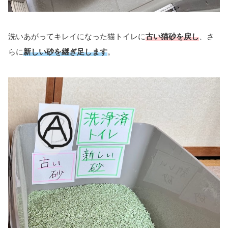
洗いあがってキレイになった猫トイレに
古い猫砂を戻し
、さ
らに
新しい砂を継ぎ足します
。