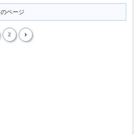
次のページ
次
2
へ