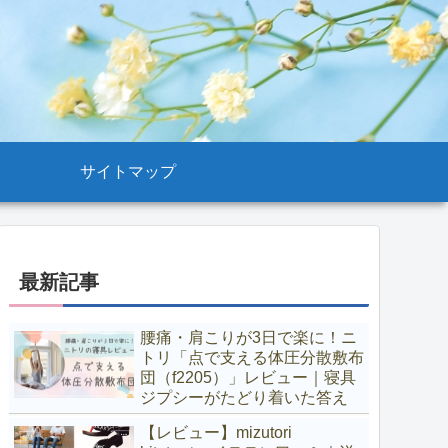
サイトマップ
最新記事
腰痛・肩こりが3日で楽に！ニ
トリ「点で支える体圧分散敷布
団（f2205）」レビュー｜寝具
ジプシーがたどり着いた答え
【レビュー】mizutori