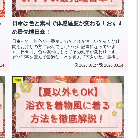
♪
日傘は色と素材で体感温度が変わる！おすす
め最先端日傘！
テ
日傘って、何色が一番良いの？どれが涼しい？そんな疑
問をお持ちの方に読んでもらいたい記事になっていま
す。日傘は、色や素材によってその効果が変わります。
ぜひ記事を読んで最適な一本を選んで下さいね。最後に
はおすすめの涼しい日傘も紹介します！
.14
2023.07.27
2025.08.14
着物