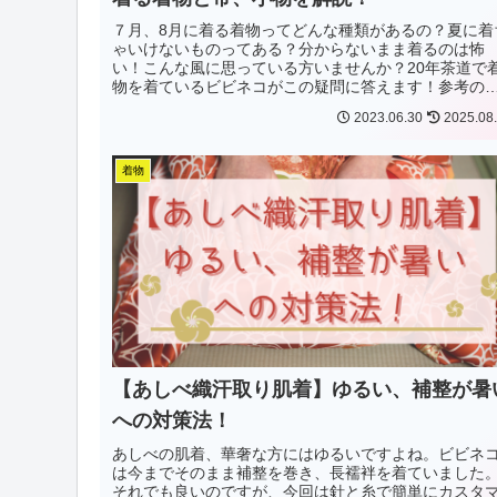
７月、8月に着る着物ってどんな種類があるの？夏に着
ゃいけないものってある？分からないまま着るのは怖
い！こんな風に思っている方いませんか？20年茶道で
物を着ているビビネコがこの疑問に答えます！参考の
めの分かりやすい一覧表もありますよ！
2023.06.30
2025.08
着物
【あしべ織汗取り肌着】ゆるい、補整が暑
への対策法！
あしべの肌着、華奢な方にはゆるいですよね。ビビネ
は今までそのまま補整を巻き、長襦袢を着ていました
それでも良いのですが、今回は針と糸で簡単にカスタ