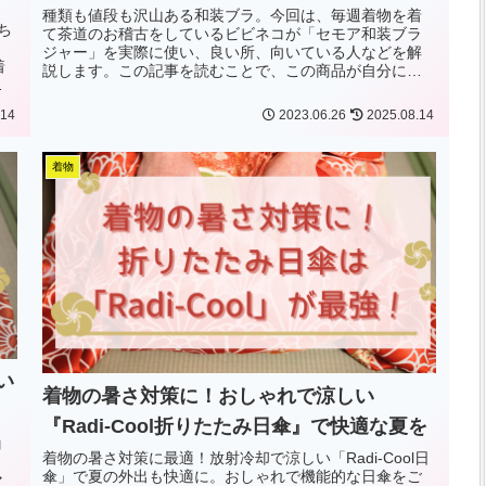
種類も値段も沢山ある和装ブラ。今回は、毎週着物を着
ち
て茶道のお稽古をしているビビネコが「セモア和装ブラ
ジャー」を実際に使い、良い所、向いている人などを解
着
説します。この記事を読むことで、この商品が自分に最
た
適か、判断できるようになりますよ！
.14
2023.06.26
2025.08.14
着物
い
着物の暑さ対策に！おしゃれで涼しい
『Radi-Cool折りたたみ日傘』で快適な夏を
コ
着物の暑さ対策に最適！放射冷却で涼しい「Radi-Cool日
。
傘」で夏の外出も快適に。おしゃれで機能的な日傘をご
マ