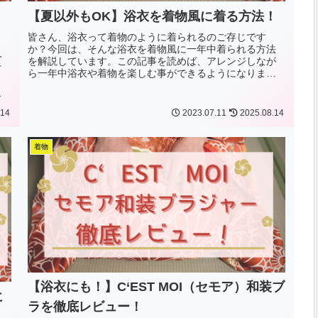
【夏以外もOK】浴衣を着物風に着る方法！
皆さん、浴衣って着物のように着られるのご存じです
か？今回は、そんな浴衣を着物風に一年中着られる方法
今
を解説しています。この記事を読めば、アレンジしなが
て
ら一年中浴衣や着物を楽しむ事ができるようになります
。
よ！ぜひ最後までご覧ください！
て
.14
2023.07.11
2025.08.14
着物
【浴衣にも！】C‘EST MOI（セモア）和装ブ
に
ラを徹底レビュー！