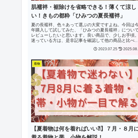
肌襦袢・裾除けを省略できる！薄くて涼し
い！きもの都粋「ひみつの夏長襦袢」
夏の長襦袢、色々あって選ぶの大変ですよね。今回は
年購入して試してみた、「ひみつの夏長襦袢」につい
レビューしたいと思います。良い商品で、少しお手頃
迷っている方は、是非記事を確認して他の商品と比べ
みて下さいね！
2023.07.25
2025.08
着物
【夏着物は何を着ればいい⁈】７月・８月
着る着物と帯、小物を解説！