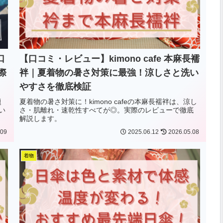
口
【口コミ・レビュー】kimono cafe 本麻長襦
際
袢｜夏着物の暑さ対策に最強！涼しさと洗い
やすさを徹底検証
題
夏着物の暑さ対策に！kimono cafeの本麻長襦袢は、涼し
い
さ・肌離れ・速乾性すべてが◎。実際のレビューで徹底
解説します。
.09
2025.06.12
2026.05.08
着物